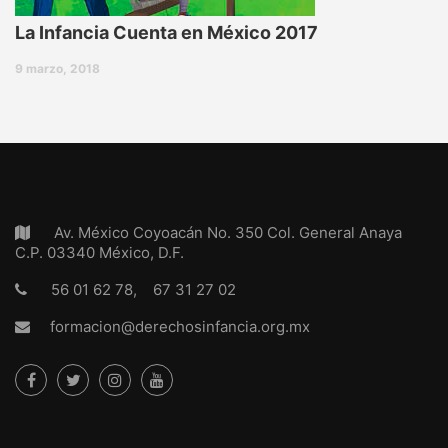
La Infancia Cuenta en México 2017
9 marzo, 2018
Av. México Coyoacán No. 350 Col. General Anaya
C.P. 03340 México, D.F.
56 01 62 78, 67 31 27 02
formacion@derechosinfancia.org.mx