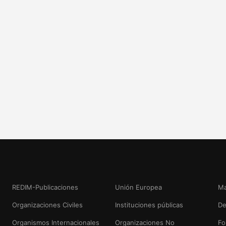
REDIM-Publicaciones
Unión Europea
Ma
Organizaciones Civiles
Instituciones públicas
De
Organismos Internacionales
Organizaciones No
Fo