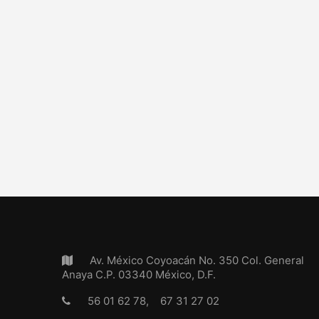
Av. México Coyoacán No. 350 Col. General
Anaya C.P. 03340 México, D.F.
56 01 62 78, 67 31 27 02