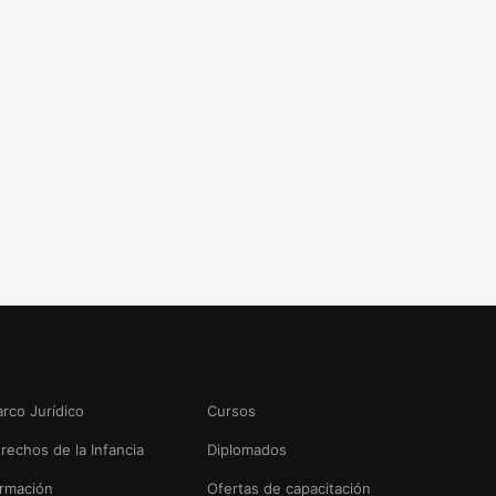
rco Jurídico
Cursos
rechos de la Infancia
Diplomados
rmación
Ofertas de capacitación