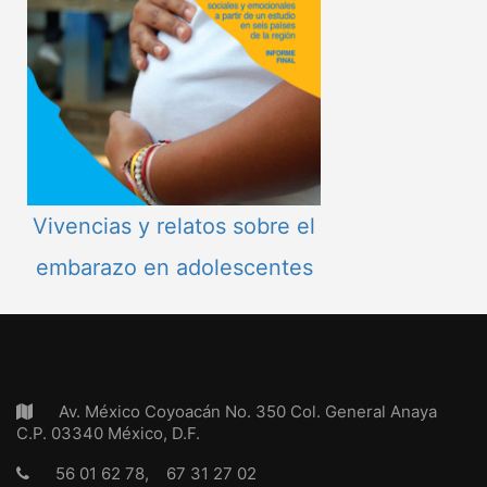
Vivencias y relatos sobre el
embarazo en adolescentes
Av. México Coyoacán No. 350 Col. General Anaya
C.P. 03340 México, D.F.
56 01 62 78, 67 31 27 02