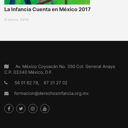
La Infancia Cuenta en México 2017
9 marzo, 2018
Av. México Coyoacán No. 350 Col. General Anaya
C.P. 03340 México, D.F.
56 01 62 78, 67 31 27 02
formacion@derechosinfancia.org.mx