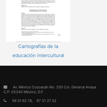
Cartografías de la
educación intercultural
Av. México Coyoacán No. 350 Col. General Anaya
C.P. 03340 México, D.F.
56 01 62 78, 67 31 27 02