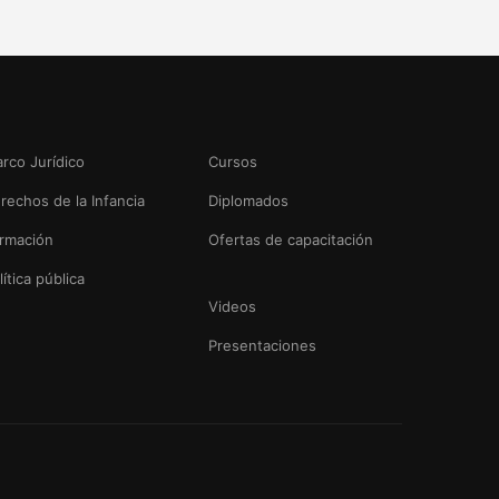
rco Jurídico
Cursos
rechos de la Infancia
Diplomados
rmación
Ofertas de capacitación
lítica pública
Videos
Presentaciones