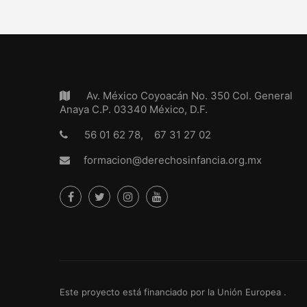
Av. México Coyoacán No. 350 Col. General
Anaya C.P. 03340 México, D.F.
56 01 62 78, 67 31 27 02
formacion@derechosinfancia.org.mx
Este proyecto está financiado por la Unión Europea .