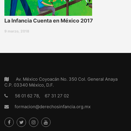
La Infancia Cuenta en México 2017
9 marzo, 2018
Av. México Coyoacán No. 350 Col. General Anaya
C.P. 03340 México, D.F.
56 01 62 78, 67 31 27 02
formacion@derechosinfancia.org.mx